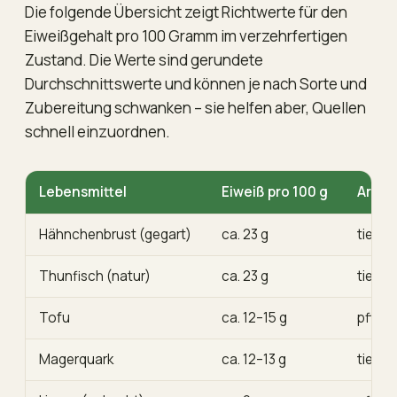
Die folgende Übersicht zeigt Richtwerte für den
Eiweißgehalt pro 100 Gramm im verzehrfertigen
Zustand. Die Werte sind gerundete
Durchschnittswerte und können je nach Sorte und
Zubereitung schwanken – sie helfen aber, Quellen
schnell einzuordnen.
Lebensmittel
Eiweiß pro 100 g
Art
Hähnchenbrust (gegart)
ca. 23 g
tieris
Thunfisch (natur)
ca. 23 g
tieris
Tofu
ca. 12–15 g
pflanz
Magerquark
ca. 12–13 g
tieris