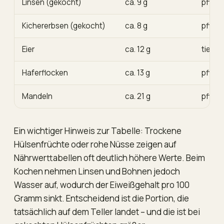
Linsen (gekocht)
ca. 9 g
pflanz
Kichererbsen (gekocht)
ca. 8 g
pflanz
Eier
ca. 12 g
tieris
Haferflocken
ca. 13 g
pflanz
Mandeln
ca. 21 g
pflanz
Ein wichtiger Hinweis zur Tabelle: Trockene
Hülsenfrüchte oder rohe Nüsse zeigen auf
Nährwerttabellen oft deutlich höhere Werte. Beim
Kochen nehmen Linsen und Bohnen jedoch
Wasser auf, wodurch der Eiweißgehalt pro 100
Gramm sinkt. Entscheidend ist die Portion, die
tatsächlich auf dem Teller landet – und die ist bei