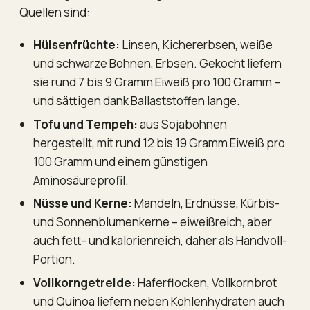
Quellen sind:
Hülsenfrüchte:
Linsen, Kichererbsen, weiße
und schwarze Bohnen, Erbsen. Gekocht liefern
sie rund 7 bis 9 Gramm Eiweiß pro 100 Gramm –
und sättigen dank Ballaststoffen lange.
Tofu und Tempeh:
aus Sojabohnen
hergestellt, mit rund 12 bis 19 Gramm Eiweiß pro
100 Gramm und einem günstigen
Aminosäureprofil.
Nüsse und Kerne:
Mandeln, Erdnüsse, Kürbis-
und Sonnenblumenkerne – eiweißreich, aber
auch fett- und kalorienreich, daher als Handvoll-
Portion.
Vollkorngetreide:
Haferflocken, Vollkornbrot
und Quinoa liefern neben Kohlenhydraten auch