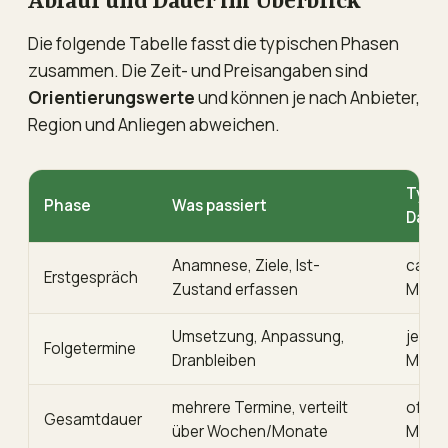
Ablauf und Dauer im Überblick
Die folgende Tabelle fasst die typischen Phasen
zusammen. Die Zeit- und Preisangaben sind
Orientierungswerte
und können je nach Anbieter,
Region und Anliegen abweichen.
Typi
Phase
Was passiert
Daue
Anamnese, Ziele, Ist-
ca. 60
Erstgespräch
Zustand erfassen
Min.
Umsetzung, Anpassung,
je 30
Folgetermine
Dranbleiben
Min.
mehrere Termine, verteilt
oft 3
Gesamtdauer
über Wochen/Monate
Mona