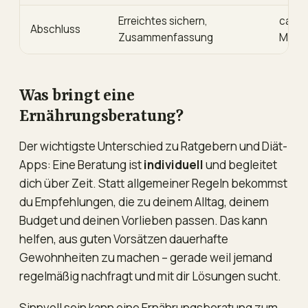
Erreichtes sichern,
ca. 3
Abschluss
Zusammenfassung
Min.
Was bringt eine
Ernährungsberatung?
Der wichtigste Unterschied zu Ratgebern und Diät-
Apps: Eine Beratung ist
individuell
und begleitet
dich über Zeit. Statt allgemeiner Regeln bekommst
du Empfehlungen, die zu deinem Alltag, deinem
Budget und deinen Vorlieben passen. Das kann
helfen, aus guten Vorsätzen dauerhafte
Gewohnheiten zu machen – gerade weil jemand
regelmäßig nachfragt und mit dir Lösungen sucht.
Sinnvoll sein kann eine Ernährungsberatung zum