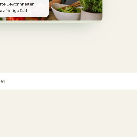
afte Gewohnheiten
rzfristige Diät.
men