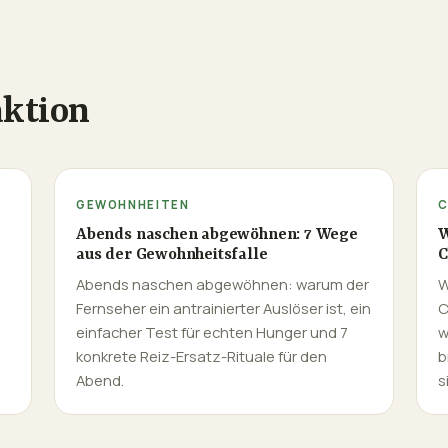
aktion
GEWOHNHEITEN
C
Abends naschen abgewöhnen: 7 Wege
W
aus der Gewohnheitsfalle
C
Abends naschen abgewöhnen: warum der
W
Fernseher ein antrainierter Auslöser ist, ein
C
einfacher Test für echten Hunger und 7
w
konkrete Reiz-Ersatz-Rituale für den
b
Abend.
s