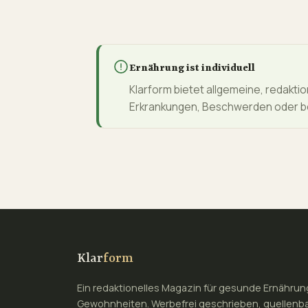
Ernährung ist individuell
Klarform bietet allgemeine, redaktio
Erkrankungen, Beschwerden oder be
Klar
form
Ein redaktionelles Magazin für gesunde Ernähru
Gewohnheiten. Werbefrei geschrieben, quellenb