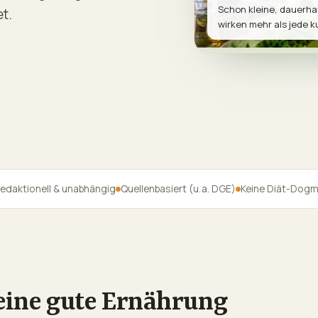
Schon kleine, dauerh
t.
wirken mehr als jede ku
edaktionell & unabhängig
Quellenbasiert (u. a. DGE)
Keine Diät-Dog
 eine gute Ernährung